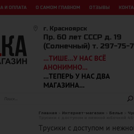
А И ОПЛАТА
О САМОМ ГЛАВНОМ
ОТЗЫВЫ
КОНТ
г. Красноярск
Пр. 60 лет СССР д. 19
(Солнечный) т. 297-75-
...ТИШЕ...У НАС ВСЁ
АНОНИМНО...
...ТЕПЕРЬ У НАС ДВА
МАГАЗИНА...
Главная
 > 
Интернет-магазин
 > 
Белье
 > 
Чу
Трусики с доступом и нежной юбочкой 46
Трусики с доступом и нежно