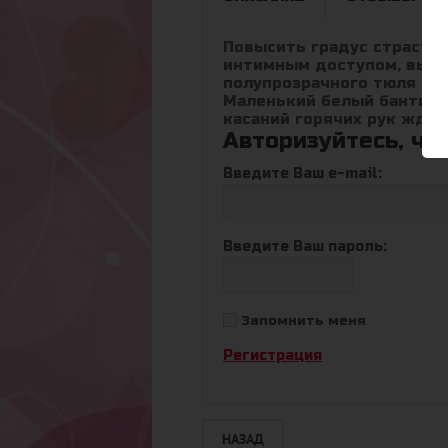
Повысить градус страстей
интимным доступом, вы р
полупрозрачного тюля в в
Маленький белый бантик 
касаний горячих рук ждут
Авторизуйтесь, чт
Введите Ваш e-mail:
Введите Ваш пароль:
Запомнить меня
Регистрация
НАЗАД